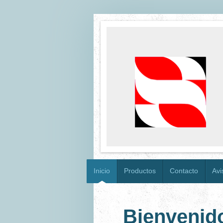
SE
COM
Inicio
Productos
Contacto
Avi
Bien