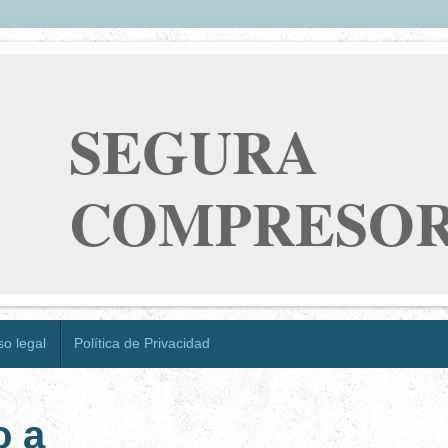
GURA
PRESORES,
so legal
Política de Privacidad
venido a